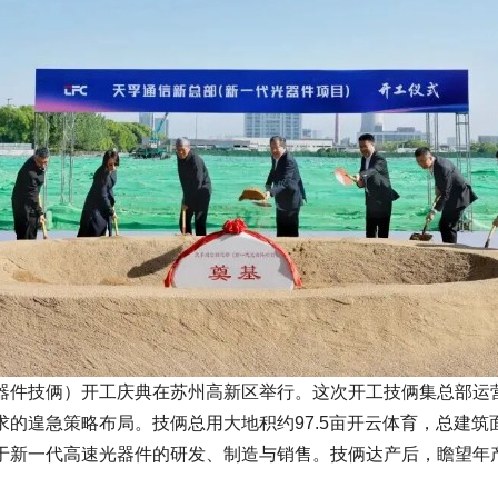
器件技俩）开工庆典在苏州高新区举行。这次开工技俩集总部运营
的遑急策略布局。技俩总用大地积约97.5亩开云体育，总建筑
于新一代高速光器件的研发、制造与销售。技俩达产后，瞻望年产