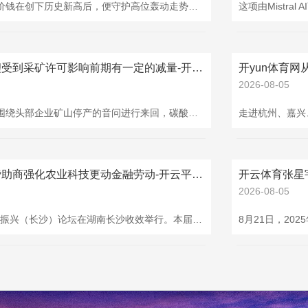
4月下旬，海外黄金价钱在创下历史新高后，便守护高位轰动走势，调养幅度较小，在3200好意思元／盎司处获取相沿。黄金价钱之是以高位轰动，是因为若要开启新一轮高潮，需要更多的利多身分推动。可是，此前诸如央行购金、投资需求增长以及避险买盘等利多身分，其角落作用已缓缓镌汰。 不外，鉴于去好意思元化程度不断鼓励、地缘政事危急时常爆发以及好意思元汇率捏续走低，黄金价钱雷同枯竭能使其大幅下落的利空力量。瞻望将来，黄金若要开启新一轮高潮行情，很大程度上要依赖好意思联储降息这一运回身分。但在三季度，需稀奇警惕好
云开体育盐湖提锂受到采矿许可影响前期有一定的减量-开云平台网站皇马赞助商| 开云平台官方ac米兰赞助商 最新官网入口
2026-08-05
7月下旬，市集驱动围绕头部企业矿山停产的音问进行来回，碳酸锂期货主力合约呈现宽幅颤动走势。从公开信息来看，该矿山停产或导致国内碳酸锂产能着落约1万吨／月，占月度产能的13%阁下。因此，跟着该矿山厚爱停产，市集斟酌国内供应缺口扩大，碳酸锂价钱大幅上升。该矿山停产所影响的产能为卑劣冶真金不怕火产能，其中包含大齐外采矿石冶真金不怕火产能，抽象刻下碳酸锂基本面的情况，笔者觉得该矿山停产的本色影响有限。 供应方面，从矿山端来看，近期澳大利亚的主要矿山发布了新财年的产量提示。7月锂矿价钱快速上升，澳大利亚
开云官网切尔西赞助商强化农业科技更动金融劳动-开云平台网站皇马赞助商| 开云平台官方ac米兰赞助商 最新官网入口
2026-08-05
8月21日，2025乡村振兴（长沙）论坛在湖南长沙收效举行。本届论坛以“科技引颈 金融赋能 助力乡村产业振兴”为主题，围绕乡村产业发展、低空农业新范式构建、农村环境治理等议题张开深化研讨开云官网切尔西赞助商，旨在通过政策解读和案例共享，凝合各方力量，共同推动乡村产业高质地发展，塌实鼓吹乡村全面振兴。 论坛由中国乡村发展协会、湖南省农业农村厅、中国吉祥财产保障股份有限公司聚集主办。农业农村部国度首席兽医生（官）陶怀颖、湖南省东说念主民政府副省长陈竞、中国乡村发展协会会长韩长赋、中国乡村发展协会副