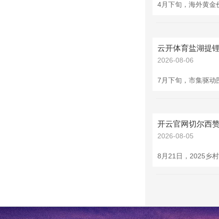
2026-08-06
2026-08-05