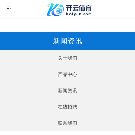
新闻资讯
关于我们
产品中心
新闻资讯
在线招聘
联系我们