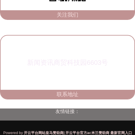
关注我们
新闻资讯商贸科技园6603号
联系地址
友情链接：
Powered by
开云平台网站皇马赞助商| 开云平台官方ac米兰赞助商 最新官网入口