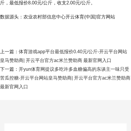
斤，最低报价8.00元/公斤，收支2.00元/公斤。
数据源头：农业农村部信息中心开云体育(中国)官方网站
上一篇：
体育游戏app平台最低报价0.40元/公斤-开云平台网站
皇马赞助商| 开云平台官方ac米兰赞助商 最新官网入口
下一篇：
开yun体育网提议多吃许多血糖偏高的东谈主一味只受
苦瓜控糖-开云平台网站皇马赞助商| 开云平台官方ac米兰赞助商
最新官网入口