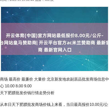
商场 最高价 最廉价 大量价 北京新发地农副居品批发商场信息中
心 10.00 8.00 9.00
天下肥膘批发价钱行情走势分析
从本日天下肥膘批发商场价钱上来看，当日最高报价10.00元/公