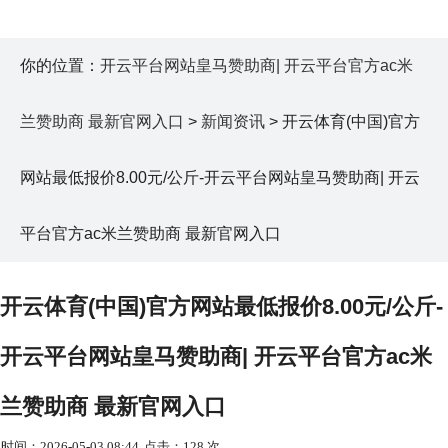
你的位置：
开云平台网站皇马赞助商| 开云平台官方ac米
兰赞助商 最新官网入口
>
新闻资讯
> 开云体育(中国)官方
网站最低报价8.00元/公斤-开云平台网站皇马赞助商| 开云
平台官方ac米兰赞助商 最新官网入口
开云体育(中国)官方网站最低报价8.00元/公斤-
开云平台网站皇马赞助商| 开云平台官方ac米
兰赞助商 最新官网入口
时间：2026-05-03 08:44
点击：128 次