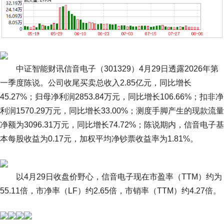
中证智能财讯信音电子（301329）4月29日透露2026年第
一季度陈说。公司收尾买卖总收入2.85亿元，同比增长
45.27%；归母净利润2853.84万元，同比增长106.66%；扣非净
利润1570.29万元，同比增长33.00%；测度手脚产生的现款流量
净额为3096.31万元，同比增长74.72%；陈说期内，信音电子基
本每股收益为0.17元，加权平均净钞票收益率为1.81%。
以4月29日收盘价野心，信音电子现在市盈率（TTM）约为
55.11倍，市净率（LF）约2.65倍，市销率（TTM）约4.27倍。