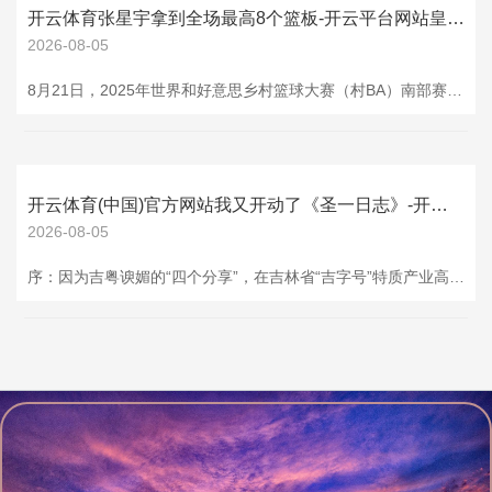
开云体育张星宇拿到全场最高8个篮板-开云平台网站皇马赞助商| 开云平台官方ac米兰赞助商 最新官网入口
2026-08-05
8月21日，2025年世界和好意思乡村篮球大赛（村BA）南部赛区投入第二个比赛日的争夺，广东沙溪对上贵州凯里，广东南海迎战广西德保。最终，通过出色的发达，广东沙溪以82比66轻取贵州凯里，广东南海以86比78胜广西德保。未来18点30分，广东沙溪将迎战广锤真金不怕火阳。 ——广东沙溪86比66胜贵州凯里 刘炜祺获得沙溪队全队最高19分，胡俊鸿获得17分。张星宇拿到全场最高8个篮板。李衍均不息“潜水”，获得7分3个助攻2个抢断。 ——广东南海86比78胜广西德保 广东南海与广西德保血战至临了一刻
开云体育(中国)官方网站我又开动了《圣一日志》-开云平台网站皇马赞助商| 开云平台官方ac米兰赞助商 最新官网入口
2026-08-05
序：因为吉粤谀媚的“四个分享”，在吉林省“吉字号”特质产业高质料发展责任专班和省农业农村厅的牵针引线下，我携吉林的小冰麦走出了大湾区，寻找谀媚，谋求升级，拓展市集。我走进了广东品牌文化产业园、广东预制菜继续考虑院、白日鹅宾馆、五粒星食物、港三元食物和广东珠江台开云体育(中国)官方网站，“四个分享”确乎是贯穿身分资源链的灵验载体，湾区一走让咱们圣一不雅念擢升了，念念路改动了，巴合伙伴增多了，资源增多了，市集拓展了。而纪录走进湾区的《冰地来客·圣一日志》阅读量破千万，因日志而增多的一又友、资源更是