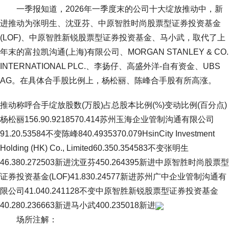
一季报知道，2026年一季度末的公司十大绽放推动中，新
进推动为张明生、沈亚芬、中原智胜时尚股票型证券投资基金
(LOF)、中原智胜新锐股票型证券投资基金、马小武，取代了上
年末的富拉凯沟通(上海)有限公司、MORGAN STANLEY & CO.
INTERNATIONAL PLC.、李扬仔、高盛外洋-自有资金、UBS
AG。在具体合手股比例上，杨松丽、陈峰合手股有所高涨。
推动称呼合手绽放股数(万股)占总股本比例(%)变动比例(百分点)
杨松丽156.90.9218570.414苏州玉海企业管制沟通有限公司
91.20.53584不变陈峰840.4935370.079HsinCity Investment
Holding (HK) Co., Limited60.350.354583不变张明生
46.380.272503新进沈亚芬450.264395新进中原智胜时尚股票型
证券投资基金(LOF)41.830.24577新进苏州广中企业管制沟通有
限公司41.040.241128不变中原智胜新锐股票型证券投资基金
40.280.236663新进马小武400.235018新进
场所注解：