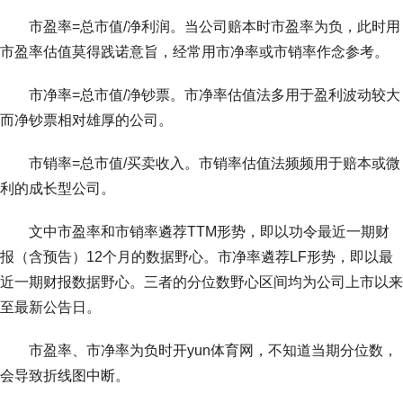
市盈率=总市值/净利润。当公司赔本时市盈率为负，此时用
市盈率估值莫得践诺意旨，经常用市净率或市销率作念参考。
市净率=总市值/净钞票。市净率估值法多用于盈利波动较大
而净钞票相对雄厚的公司。
市销率=总市值/买卖收入。市销率估值法频频用于赔本或微
利的成长型公司。
文中市盈率和市销率遴荐TTM形势，即以功令最近一期财
报（含预告）12个月的数据野心。市净率遴荐LF形势，即以最
近一期财报数据野心。三者的分位数野心区间均为公司上市以来
至最新公告日。
市盈率、市净率为负时开yun体育网，不知道当期分位数，
会导致折线图中断。