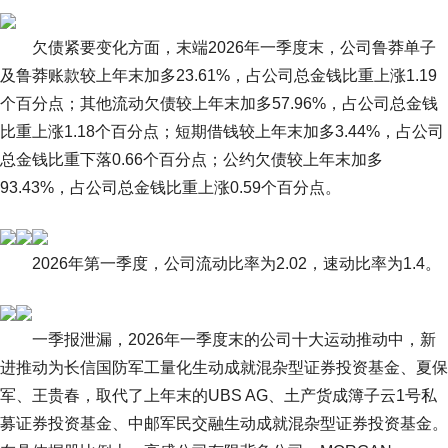
欠债紧要变化方面，末端2026年一季度末，公司鲁莽单子
及鲁莽账款较上年末加多23.61%，占公司总金钱比重上涨1.19
个百分点；其他流动欠债较上年末加多57.96%，占公司总金钱
比重上涨1.18个百分点；短期借钱较上年末加多3.44%，占公司
总金钱比重下落0.66个百分点；公约欠债较上年末加多
93.43%，占公司总金钱比重上涨0.59个百分点。
2026年第一季度，公司流动比率为2.02，速动比率为1.4。
一季报泄漏，2026年一季度末的公司十大运动推动中，新
进推动为长信国防军工量化生动成就混杂型证券投资基金、夏保
军、王贵春，取代了上年末的UBS AG、土产货成簿子云1号私
募证券投资基金、中邮军民交融生动成就混杂型证券投资基金。