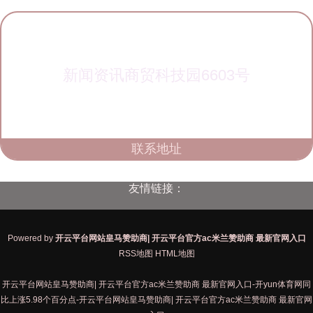
新闻资讯商贸科技园6603号
联系地址
友情链接：
Powered by
开云平台网站皇马赞助商| 开云平台官方ac米兰赞助商 最新官网入口
RSS地图
HTML地图
开云平台网站皇马赞助商| 开云平台官方ac米兰赞助商 最新官网入口-开yun体育网同
比上涨5.98个百分点-开云平台网站皇马赞助商| 开云平台官方ac米兰赞助商 最新官网