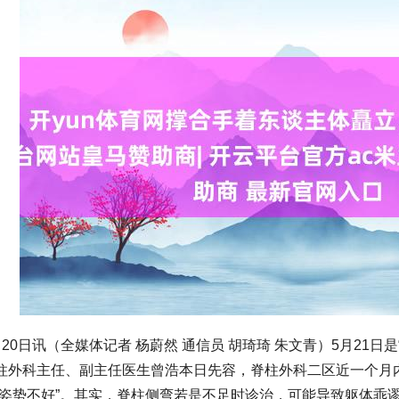
20日讯（全媒体记者 杨蔚然 通信员 胡琦琦 朱文青）5月21
柱外科主任、副主任医生曾浩本日先容，脊柱外科二区近一个月内
“姿势不好”。其实，脊柱侧弯若是不足时诊治，可能导致躯体乖