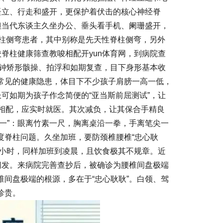
矗立、行走和盛开，更保护着伏击的核心神经脊
但当代东谈主久坐办公、垂头看手机、阑珊盛开，
脊柱侧弯患者，其中别称是先天性脊柱侧弯，另外
脊柱健康筛查教唆相配开yun体育网，到病院查
分钟矫形骸操、拍浮和如期复查，目下身形基本收
常见的健康隐患，体目下不少孩子肩膀一高一低，
可如期为孩子作念简便的“亚当斯前屈测试”，让
相配，应实时就医。其次减负，让其保合手精良
个一”：眼离竹素一尺，胸离桌沿一拳，手离笔尖一
度脊柱问题。久坐加班，要防颈椎腰椎“忠心耿
10小时，同样加班到凌晨，且饮食极其不规章。近
阐发。来病院完善查抄后，被确诊为腰椎间盘极端
间盘极端的根源，多在于“忠心耿耿”。白领、驾
珍贵。