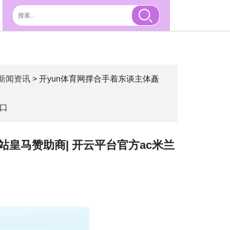
新闻资讯
> 开yun体育网撑合手着东谈主体矗
入口
站皇马赞助商| 开云平台官方ac米兰