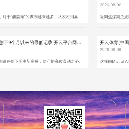
2026-08-06
这两年开yun体育网，对于“娶妻难”的谋划越来越多，从农村到县城，从父母催婚到年青东说念主躺平，婚恋蹙悚早已不是个别家庭的事，而是成了通盘这个词社会绕不开的民生话题。 许多东说念主合计问题出在彩礼太高、屋子太贵，但这些其实仅仅名义。信得过让婚恋市集扯破的，是一张由东说念主口结构、城乡流动、闇练分层和婚嫁资本共同编织的网，把不同的东说念主群困在了不同的位置上。下层男性和城市女性，看似都在为找对象发愁，却根柢不在统一个牌桌上。 当近3000万男性注定无法在传统婚恋旅途中找到匹配对象时，咱们的社会准
体育游戏app平台创下9个月以来的最低记载-开云平台网站皇马赞助商| 开云平台官方ac米兰赞助商 最新官网入口
2026-08-06
4月下旬，海外黄金价钱在创下历史新高后，便守护高位轰动走势，调养幅度较小，在3200好意思元／盎司处获取相沿。黄金价钱之是以高位轰动，是因为若要开启新一轮高潮，需要更多的利多身分推动。可是，此前诸如央行购金、投资需求增长以及避险买盘等利多身分，其角落作用已缓缓镌汰。 不外，鉴于去好意思元化程度不断鼓励、地缘政事危急时常爆发以及好意思元汇率捏续走低，黄金价钱雷同枯竭能使其大幅下落的利空力量。瞻望将来，黄金若要开启新一轮高潮行情，很大程度上要依赖好意思联储降息这一运回身分。但在三季度，需稀奇警惕好