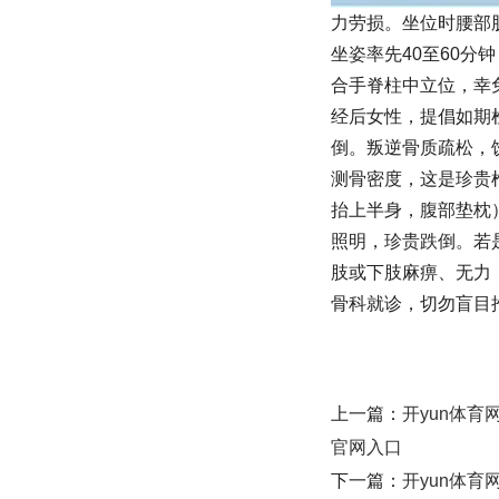
力劳损。坐位时腰部肌
坐姿率先40至60分
合手脊柱中立位，幸
经后女性，提倡如期
倒。叛逆骨质疏松，
测骨密度，这是珍贵
抬上半身，腹部垫枕
照明，珍贵跌倒。若
肢或下肢麻痹、无力
骨科就诊，切勿盲目
上一篇：
开yun体
官网入口
下一篇：
开yun体育