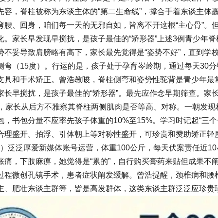
先容，脊柱被称为东谈主体的“第二生命线”，撑合手着东谈主体
弯腰、回身，咱们每一天的无邪自如，皆离不开这根“主心骨”。
化。家长早发现早搅扰，是孩子最佳的“矫形器”上述3例青少年
势不妥导致肩膀略有高下，家长最先觉得是“姿势不好”，直到学校
侧弯（15度）。行运的是，孩子处于孕育岑岭期，通过每天30
支具和手术矫正。曾浩教唆，脊柱侧弯和姿势性驼背是青少年最
家长早搅扰，是孩子最佳的“矫形器”。最先应作念早期筛查。家长
度，家长从后方不雅察其脊柱两侧肌肉是否等高、对称。一朝发现
包，书包分量不应率先孩子体重的10%至15%。学习时记起“三
合理盛开。拍浮、引体朝上等对称性盛开，可珍贵和赞助矫正轻
名）泛泛厚爱新媒体账号运营，体重100公斤，每天伏案责任近
胀痛，下肢麻痹，她觉得是“累的”，自行购买膏药来贴但成果不
过程微创孔镜手术，患者症状阐发缓解。曾浩提醒，颈椎病和腰椎
主、肥壮东谈主群等，皆是高发群体，这类东谈主群泛泛应珍贵