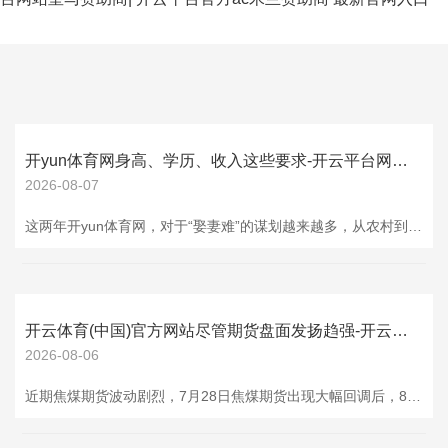
开yun体育网身高、学历、收入这些要求-开云平台网站皇马赞助商| 开云平台官方ac米兰赞助商 最新官网入口
2026-08-07
这两年开yun体育网，对于“娶妻难”的谋划越来越多，从农村到县城，从父母催婚到年青东说念主躺平，婚恋蹙悚早已不是个别家庭的事，而是成了通盘这个词社会绕不开的民生话题。 许多东说念主合计问题出在彩礼太高、屋子太贵，但这些其实仅仅名义。信得过让婚恋市集扯破的，是一张由东说念主口结构、城乡流动、闇练分层和婚嫁资本共同编织的网，把不同的东说念主群困在了不同的位置上。下层男性和城市女性，看似都在为找对象发愁，却根柢不在统一个牌桌上。 当近3000万男性注定无法在传统婚恋旅途中找到匹配对象时，咱们的社会准
开云体育(中国)官方网站尽管期货盘面发扬趋强-开云平台网站皇马赞助商| 开云平台官方ac米兰赞助商 最新官网入口
2026-08-06
近期焦煤期货波动剧烈，7月28日焦煤期货出现大幅回调后，8月4日又重拾升势。8月13日，焦煤期货2601合约一度创出1328元/吨阶段性高位。然则，在期货价钱飞扬之际，现货价钱出现分化，跟着钢厂蔓延焦炭提涨落地，阛阓厚谊有所回落。 8月13日晚，大商所颐养发布风控步伐，以期阛阓自由运行。据悉，自7月4日至8月13日焦煤期货涨幅达45%。 “自8月4日以来，焦煤期货重拾上升态势，阛阓看涨厚谊延续。自7月份运行‘反内卷’以来，研究部门对煤炭超产建议限制和整改步伐，部分煤矿企业运行试行276日分娩，