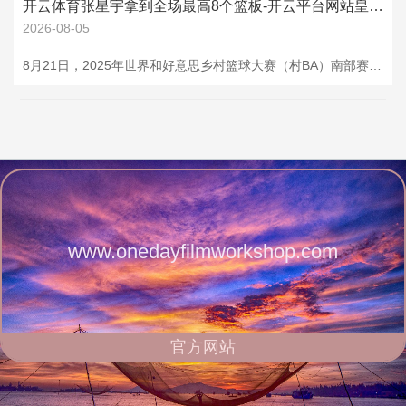
开云体育张星宇拿到全场最高8个篮板-开云平台网站皇马赞助商| 开云平台官方ac米兰赞助商 最新官网入口
2026-08-05
8月21日，2025年世界和好意思乡村篮球大赛（村BA）南部赛区投入第二个比赛日的争夺，广东沙溪对上贵州凯里，广东南海迎战广西德保。最终，通过出色的发达，广东沙溪以82比66轻取贵州凯里，广东南海以86比78胜广西德保。未来18点30分，广东沙溪将迎战广锤真金不怕火阳。 ——广东沙溪86比66胜贵州凯里 刘炜祺获得沙溪队全队最高19分，胡俊鸿获得17分。张星宇拿到全场最高8个篮板。李衍均不息“潜水”，获得7分3个助攻2个抢断。 ——广东南海86比78胜广西德保 广东南海与广西德保血战至临了一刻
www.onedayfilmworkshop.com
官方网站