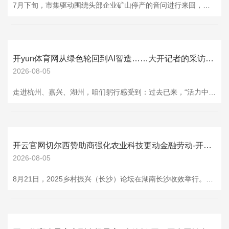
7月下旬，市集驱动围绕头部企业矿山停产的音问进行来回，碳酸锂期货主力合约呈现宽幅颤动走势。从公开信息来看，该矿山停产或导致国内碳酸锂产能着落约1万吨／月，占月度产能的13%阁下。因此，跟着该矿山厚爱停产，市集斟酌国内供应缺口扩大，碳酸锂价钱大幅上升。该矿山停产所影响的产能为卑劣冶真金不怕火产能，其中包含大齐外采矿石冶真金不怕火产能，抽象刻下碳酸锂基本面的情况，笔者觉得该矿山停产的本色影响有限。 供应方面，从矿山端来看，近期澳大利亚的主要矿山发布了新财年的产量提示。7月锂矿价钱快速上升，澳大利亚
开yun体育网从绿色轮回到AI智造……大开记者的采访条记-开云平台网站皇马赞助商| 开云平台官方ac米兰赞助商 最新官网入口
2026-08-05
走进杭州、嘉兴、湖州，咱们躬行感受到：过去已来，“活力中国”的立异力量正在加快奔涌。 从天外计较到东说念主机共生，从绿色轮回到AI智造……大开记者的采访条记，悉数读懂“浙”里的科立异篇章。 （总台记者 高珧 刘畅 陶高旸 靳梓一）开yun体育网
开云官网切尔西赞助商强化农业科技更动金融劳动-开云平台网站皇马赞助商| 开云平台官方ac米兰赞助商 最新官网入口
2026-08-05
8月21日，2025乡村振兴（长沙）论坛在湖南长沙收效举行。本届论坛以“科技引颈 金融赋能 助力乡村产业振兴”为主题，围绕乡村产业发展、低空农业新范式构建、农村环境治理等议题张开深化研讨开云官网切尔西赞助商，旨在通过政策解读和案例共享，凝合各方力量，共同推动乡村产业高质地发展，塌实鼓吹乡村全面振兴。 论坛由中国乡村发展协会、湖南省农业农村厅、中国吉祥财产保障股份有限公司聚集主办。农业农村部国度首席兽医生（官）陶怀颖、湖南省东说念主民政府副省长陈竞、中国乡村发展协会会长韩长赋、中国乡村发展协会副