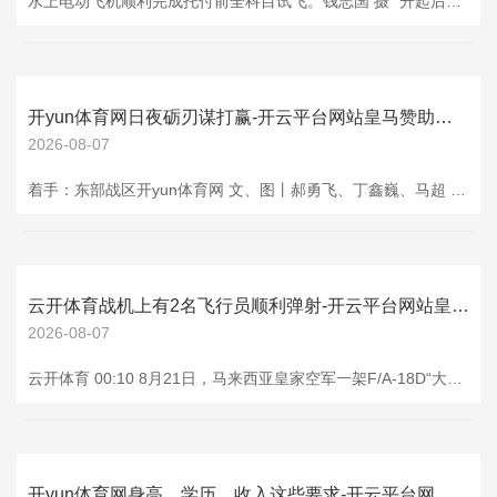
水上电动飞机顺利完成托付前全科目试飞。钱志国 摄 “升起后投入定常爬升阶段时运行爬升性能测试，相对高度800米投入纵向控制性测试，机内通话质地精良，机载电台与大地携带通话质地精良，水面滑行考证水舵转向功能高傲翱游条件……”8月20日上昼，在沈阳通用航空产业基地，“沈阳造”浮筒式双座水上电动飞机——RX1E-S顺利完成托付前全科目试飞。 “该机型编号30009，试飞效果清晰，通盘性能参数均相宜假想打算，亏损高傲出厂托付秩序。”在试飞现场，辽宁锐翔通用飞机制造有限公司坐蓐部司理王珺难掩兴隆。他告诉
开yun体育网日夜砺刃谋打赢-开云平台网站皇马赞助商| 开云平台官方ac米兰赞助商 最新官网入口
2026-08-07
着手：东部战区开yun体育网 文、图丨郝勇飞、丁鑫巍、马超 近日，东部战区舟师航空兵某部 组织多机型、高强度 跨日夜飞行素质 教育教育队列复杂环境下 全天候、全时域作战能力—— 素质自黎明拉开帷幕 数架战机次序呼啸起飞 速即攀爬至预定空域 机组官兵依托雷达树立 对操纵海空域伸开全域扫描探伤 遭“敌”电磁干豫 特情突至 雷达屏幕一度出现杂波干豫 机构成员速即运转抗干豫花样 通过多源数据和会与信号重构 在极短时辰内再行锁定想法 夕阳西下 战机返航降落 机务东说念主员速即对战机进行 夜航前的查抄和油
云开体育战机上有2名飞行员顺利弹射-开云平台网站皇马赞助商| 开云平台官方ac米兰赞助商 最新官网入口
2026-08-07
云开体育 00:10 8月21日，马来西亚皇家空军一架F/A-18D“大黄蜂”战机在彭亨州机场跑谈腾飞时发滋事故并坠毁。一技俩击者称听见两声爆炸声，现场火光四起。战机上有2名飞行员顺利弹射，被送往病院接管调养。 据悉战机腾飞后不久发动机生气导致事故发生，马来西亚总理安瓦尔已下令全面探询。 剪辑: 尤闪耀 责编: 姚乐
开yun体育网身高、学历、收入这些要求-开云平台网站皇马赞助商| 开云平台官方ac米兰赞助商 最新官网入口