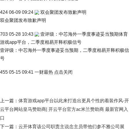
424 06-09 09:24
双会聚团发布致歉声明
双会聚团发布致歉声明
703 05-28 10:43
壹评级：中芯海外一季度事迹妥当预期体育
游戏app平台，二季度相易开释积极信号
壹评级：中芯海外一季度事迹妥当预期，二季度相易开释积极信
号
455 05-15 09:41 一财最热 点击关闭
上一篇：
体育游戏app平台以此来打造出更具个性的着装作风-开
云平台网站皇马赞助商| 开云平台官方ac米兰赞助商 最新官网入
口
下一篇：
云开体育该公司职责主说念主员带他们参不雅公司展