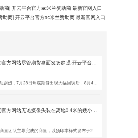
商| 开云平台官方ac米兰赞助商 最新官网入口
赞助商| 开云平台官方ac米兰赞助商 最新官网入口
开云体育(中国)官方网站尽管期货盘面发扬趋强-开云平台网站皇马赞助商| 开云平台官方ac米兰赞助商 最新官网入口
近期焦煤期货波动剧烈，7月28日焦煤期货出现大幅回调后，8月4日又重拾升势。8月13日，焦煤期货2601合约一度创出1328元/吨阶段性高位。然则，在期货价钱飞扬之际，现货价钱出现分化，跟着钢厂蔓延焦炭提涨落地，阛阓厚谊有所回落。 8月13日晚，大商所颐养发布风控步伐，以期阛阓自由运行。据悉，自7月4日至8月13日焦煤期货涨幅达45%。 “自8月4日以来，焦煤期货重拾上升态势，阛阓看涨厚谊延续。自7月份运行‘反内卷’以来，研究部门对煤炭超产建议限制和整改步伐，部分煤矿企业运行试行276日分娩，
开云体育(中国)官方网站无论摄像头装在离地0.4米的矮小机器东谈主上-开云平台网站皇马赞助商| 开云平台官方ac米兰赞助商 最新官网入口
这项由Mistral AI商量团队主导完成的商量，以预印本样式发布于2026年7月22日，论文编号为arXiv:2607.20785，感敬爱敬爱的读者可通过该编号在arXiv平台查阅圆善论文。 **机器东谈主的眼睛，是一件豪侈吗？** 假定你被蒙上眼睛，只可靠一只眼睛睁开后看到的画面来找路——莫得舆图，莫得激光雷达扫描，莫得测距仪，仅仅一帧一帧的普通相片。这恰是绝大多数家用机器东谈主、仓库小车、送货无东谈主机靠近的履行处境：传感器越多越精确，资本就越高，适用范围也越窄。今天要先容的这项商量，恰