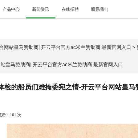
产品中心
新闻资讯
在线招聘
联系我们
台网站皇马赞助商| 开云平台官方ac米兰赞助商 最新官网入口
>
站皇马赞助商| 开云平台官方ac米兰赞助商 最新官网入口
体检的船员们难掩委宛之情-开云平台网站皇马赞
点击：101 次