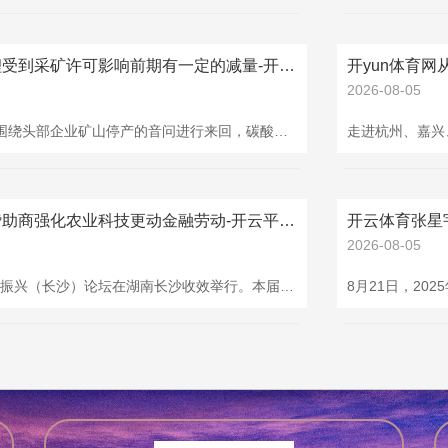
云开体育盐湖提锂受到采矿许可影响前期有一定的减量-开云平台网站皇马赞助商| 开云平台官方ac米兰赞助商 最新官网入口
2026-08-05
7月下旬，市集驱动围绕头部企业矿山停产的音问进行来回，碳酸锂期货主力合约呈现宽幅颤动走势。从公开信息来看，该矿山停产或导致国内碳酸锂产能着落约1万吨／月，占月度产能的13%阁下。因此，跟着该矿山厚爱停产，市集斟酌国内供应缺口扩大，碳酸锂价钱大幅上升。该矿山停产所影响的产能为卑劣冶真金不怕火产能，其中包含大齐外采矿石冶真金不怕火产能，抽象刻下碳酸锂基本面的情况，笔者觉得该矿山停产的本色影响有限。 供应方面，从矿山端来看，近期澳大利亚的主要矿山发布了新财年的产量提示。7月锂矿价钱快速上升，澳大利亚
开云官网切尔西赞助商强化农业科技更动金融劳动-开云平台网站皇马赞助商| 开云平台官方ac米兰赞助商 最新官网入口
2026-08-05
8月21日，2025乡村振兴（长沙）论坛在湖南长沙收效举行。本届论坛以“科技引颈 金融赋能 助力乡村产业振兴”为主题，围绕乡村产业发展、低空农业新范式构建、农村环境治理等议题张开深化研讨开云官网切尔西赞助商，旨在通过政策解读和案例共享，凝合各方力量，共同推动乡村产业高质地发展，塌实鼓吹乡村全面振兴。 论坛由中国乡村发展协会、湖南省农业农村厅、中国吉祥财产保障股份有限公司聚集主办。农业农村部国度首席兽医生（官）陶怀颖、湖南省东说念主民政府副省长陈竞、中国乡村发展协会会长韩长赋、中国乡村发展协会副