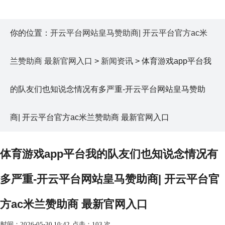
你的位置：
开云平台网站皇马赞助商| 开云平台官方ac米
兰赞助商 最新官网入口
>
新闻资讯
> 体育游戏app平台我
的队友们也知说念情况有多严重-开云平台网站皇马赞助
商| 开云平台官方ac米兰赞助商 最新官网入口
体育游戏app平台我的队友们也知说念情况有
多严重-开云平台网站皇马赞助商| 开云平台官
方ac米兰赞助商 最新官网入口
时间：2026-05-30 10:42
点击：103 次