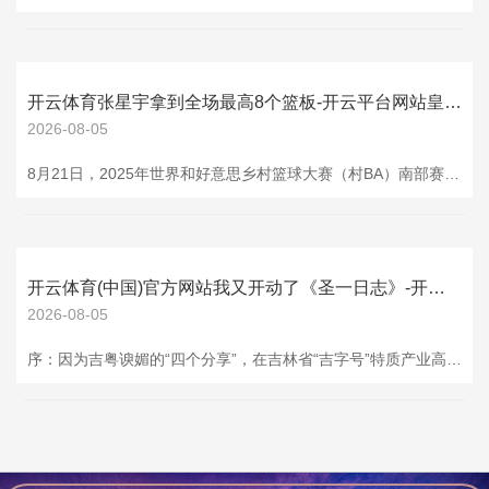
开云体育张星宇拿到全场最高8个篮板-开云平台网站皇马赞助商| 开云平台官方ac米兰赞助商 最新官网入口
2026-08-05
8月21日，2025年世界和好意思乡村篮球大赛（村BA）南部赛区投入第二个比赛日的争夺，广东沙溪对上贵州凯里，广东南海迎战广西德保。最终，通过出色的发达，广东沙溪以82比66轻取贵州凯里，广东南海以86比78胜广西德保。未来18点30分，广东沙溪将迎战广锤真金不怕火阳。 ——广东沙溪86比66胜贵州凯里 刘炜祺获得沙溪队全队最高19分，胡俊鸿获得17分。张星宇拿到全场最高8个篮板。李衍均不息“潜水”，获得7分3个助攻2个抢断。 ——广东南海86比78胜广西德保 广东南海与广西德保血战至临了一刻
开云体育(中国)官方网站我又开动了《圣一日志》-开云平台网站皇马赞助商| 开云平台官方ac米兰赞助商 最新官网入口
2026-08-05
序：因为吉粤谀媚的“四个分享”，在吉林省“吉字号”特质产业高质料发展责任专班和省农业农村厅的牵针引线下，我携吉林的小冰麦走出了大湾区，寻找谀媚，谋求升级，拓展市集。我走进了广东品牌文化产业园、广东预制菜继续考虑院、白日鹅宾馆、五粒星食物、港三元食物和广东珠江台开云体育(中国)官方网站，“四个分享”确乎是贯穿身分资源链的灵验载体，湾区一走让咱们圣一不雅念擢升了，念念路改动了，巴合伙伴增多了，资源增多了，市集拓展了。而纪录走进湾区的《冰地来客·圣一日志》阅读量破千万，因日志而增多的一又友、资源更是